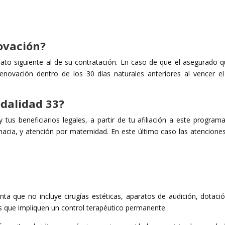
ovación?
iato siguiente al de su contratación. En caso de que el asegurado q
renovación dentro de los 30 días naturales anteriores al vencer e
odalidad 33?
tus beneficiarios legales, a partir de tu afiliación a este program
macia, y atención por maternidad. En este último caso las atencione
a que no incluye cirugías estéticas, aparatos de audición, dotaci
s que impliquen un control terapéutico permanente.