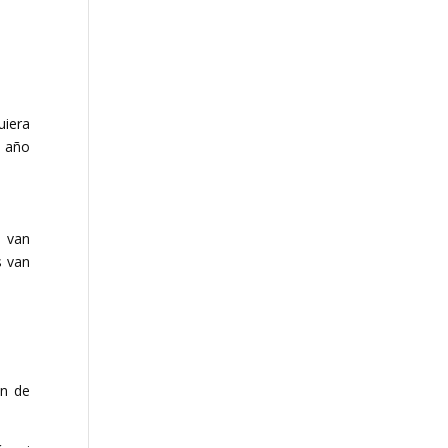
uiera
l año
a van
s van
ón de