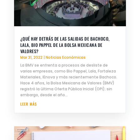
¿QUÉ HAY DETRÁS DE LAS SALIDAS DE BACHOCO,
LALA, BIO PAPPEL DE LA BOLSA MEXICANA DE
VALORES?
Mar 31, 2022
|
Noticias Económicas
La BMV se enfrenta a procesos de desliste de
varias empresas, como Bio Pappel, Lala, Fortaleza
Materiales, IEnova y más recientemente Bachoco.
Hace 4 años, la Bolsa Mexicana de Valores (BMV)
registró la última Oferta Pública Inicial (OPI); sin
embargo, desde el año...
LEER MÁS