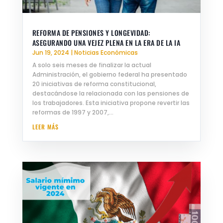
REFORMA DE PENSIONES Y LONGEVIDAD:
ASEGURANDO UNA VEJEZ PLENA EN LA ERA DE LA IA
Jun 19, 2024
|
Noticias Económicas
A solo seis meses de finalizar la actual
Administración, el gobierno federal ha presentado
20 iniciativas de reforma constitucional,
destacándose la relacionada con las pensiones de
los trabajadores. Esta iniciativa propone revertir las
reformas de 1997 y 2007,...
LEER MÁS