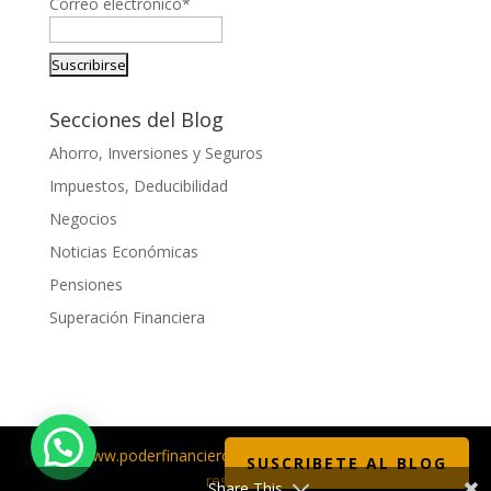
Correo electrónico*
Secciones del Blog
Ahorro, Inversiones y Seguros
Impuestos, Deducibilidad
Negocios
Noticias Económicas
Pensiones
Superación Financiera
www.poderfinanciero.mx copyright© derechos
SUSCRIBETE AL BLOG
reservados
Share This